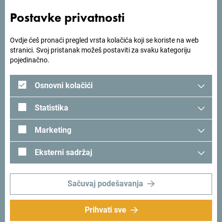
Postavke privatnosti
Tražiš ideje za svoje
Ovdje ćeš pronaći pregled vrsta kolačića koji se koriste na web
stranici. Svoj pristanak možeš postaviti za svaku kategoriju
putovanje?
pojedinačno.
Osnovni kolačići
Pogledaj kako su drugi doživjeli Crnu Goru. Podjeli svoje
trenutke:
#gomontenegro
.
Statistika
Marketing
Eksterni sadržaj
Sačuvaj podešavanja
Prihvati sve