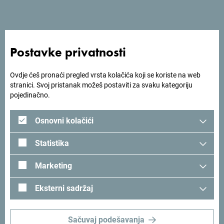
Hotel Ambasador smješten je na rijeci Morači, u Podgorici,
te je okružen mirisnim borovima i idiličnim krajolikom, na 5
Postavke privatnosti
minuta hoda od centra grada.
Ovdje ćeš pronaći pregled vrsta kolačića koji se koriste na web
stranici. Svoj pristanak možeš postaviti za svaku kategoriju
pojedinačno.
Tražiš ideje za svoje
Osnovni kolačići
putovanje?
Statistika
Pogledaj kako su drugi doživjeli Crnu Goru. Podjeli svoje
Marketing
trenutke:
#gomontenegro
.
Eksterni sadržaj
Sačuvaj podešavanja