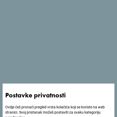
Pogledaj na Google mapi
Tražiš ideje za svoje
putovanje?
Postavke privatnosti
Pogledaj kako su drugi doživjeli Crnu Goru. Podjeli svoje
trenutke:
#gomontenegro
.
Ovdje ćeš pronaći pregled vrsta kolačića koji se koriste na web
stranici. Svoj pristanak možeš postaviti za svaku kategoriju