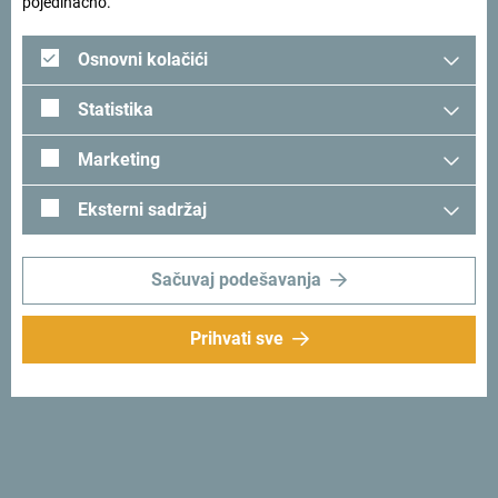
pojedinačno.
Osnovni kolačići
Statistika
Marketing
Eksterni sadržaj
Sačuvaj podešavanja
Prati nas:
Šaljemo ti ideje:
Prijavi se za newsletter
Prihvati sve
Otkrij jedinstvenu Crnu Goru
Od juga do sjevera za jedno popodne. Crna Gora ti daje