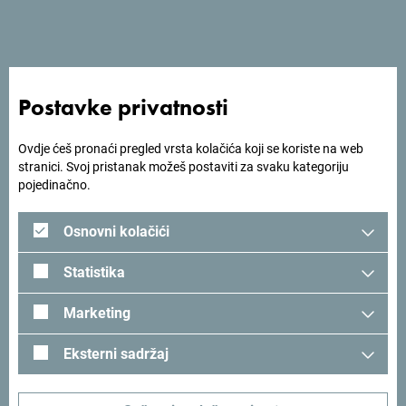
Pogledaj na Google mapi
Postavke privatnosti
Hotel Fobra nalazi se u Podgorici, a nudi restoran,
besplatan privatan Parking place, bar i zajednički salon.
Ovdje ćeš pronaći pregled vrsta kolačića koji se koriste na web
stranici. Svoj pristanak možeš postaviti za svaku kategoriju
pojedinačno.
Tražiš ideje za svoje
Osnovni kolačići
putovanje?
Statistika
Pogledaj kako su drugi doživjeli Crnu Goru. Podjeli svoje
Marketing
trenutke:
#gomontenegro
.
Eksterni sadržaj