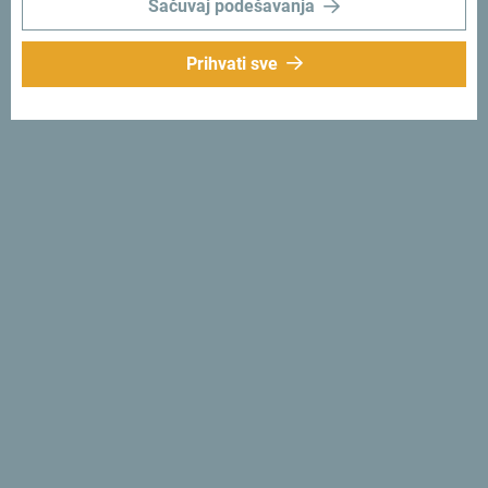
Sačuvaj podešavanja
Prihvati sve
Prati nas:
Šaljemo ti ideje:
Prijavi se za newsletter
Otkrij jedinstvenu Crnu Goru
Od juga do sjevera za jedno popodne. Crna Gora ti daje
priliku da za kratko vrijeme osjetiš njenu dušu i
autentičnost.