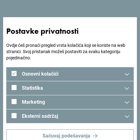
Trebjesa je raj za sve one koji traže oazu mira, za sportiste I
rekreativce, kutak za hedoniste i pluća-grada za sve one
Postavke privatnosti
željne čistog vazduha.
Ovdje ćeš pronaći pregled vrsta kolačića koji se koriste na web
stranici. Svoj pristanak možeš postaviti za svaku kategoriju
pojedinačno.
Tražiš ideje za svoje
putovanje?
Osnovni kolačići
Statistika
Pogledaj kako su drugi doživjeli Crnu Goru. Podjeli svoje
trenutke:
#gomontenegro
.
Marketing
Eksterni sadržaj
Sačuvaj podešavanja