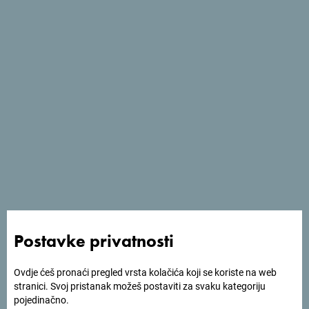
Pogledaj na Google mapi
Tražiš ideje za svoje
putovanje?
Postavke privatnosti
Pogledaj kako su drugi doživjeli Crnu Goru. Podjeli svoje
trenutke:
#gomontenegro
.
Ovdje ćeš pronaći pregled vrsta kolačića koji se koriste na web
stranici. Svoj pristanak možeš postaviti za svaku kategoriju
pojedinačno.