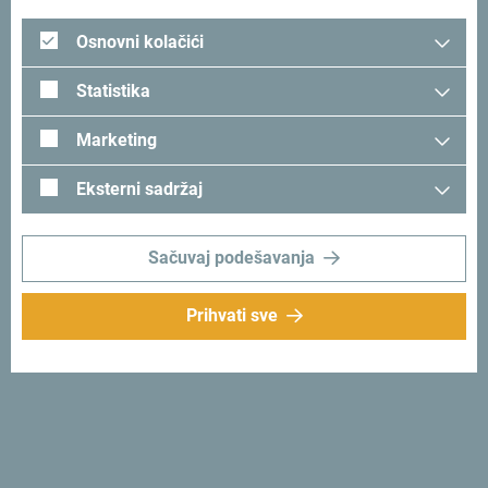
Osnovni kolačići
Statistika
Marketing
Eksterni sadržaj
Prati nas:
Šaljemo ti ideje:
Sačuvaj podešavanja
Prijavi se za newsletter
Prihvati sve
Otkrij jedinstvenu Crnu Goru
Od juga do sjevera za jedno popodne. Crna Gora ti daje
priliku da za kratko vrijeme osjetiš njenu dušu i