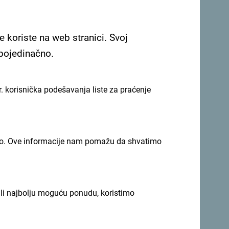
e koriste na web stranici. Svoj
 pojedinačno.
. korisnička podešavanja liste za praćenje
imno. Ove informacije nam pomažu da shvatimo
 se za newsletter
ili najbolju moguću ponudu, koristimo
iju tokom cijele godine