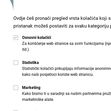
Ovdje ćeš pronaći pregled vrsta kolačića koji s
pristanak možeš postaviti za svaku kategoriju
Osnovni kolačići
Za korišćenje web stranice sa svim funkcijama (npr
itd.)
Statistika
Statistički kolačići prikupljaju informacije anon
Šaljemo ti ideje:
Prijavi
kako naši posjetioci koriste web stranicu.
Marketing
Kako bismo ti u saradnji sa našim partnerima pruž
u
Istraži destinac
marketinške alate.