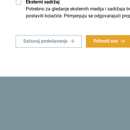
Eksterni sadržaj
e priliku da za kratko vrijeme
Mala zemlja, nevjerovatne raz
Potrebno za gledanje eksternih medija i sadržaja t
postaviti kolačiće. Primjenjuju se odgovarajući pro
Sačuvaj podešavanja
Prihvati sve
Da li znaš? Crnogorske vlasti su 1991. godine us
prva ekološka država
na svijetu.