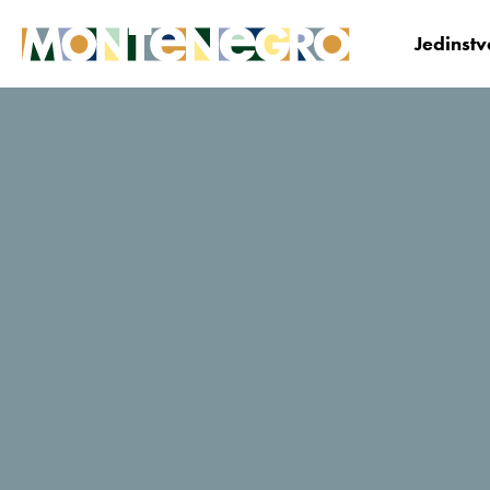
Jedinst
Crna Gora
Planiraj i Bukiraj
Gdje odsjesti?
Prego
TripAdvisor - ocjene putnika
0 Recenzije
Bukiraj sada