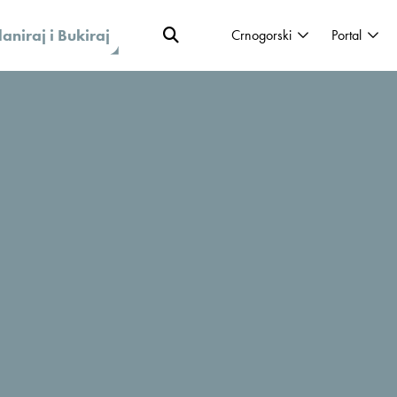
laniraj i Bukiraj
Crnogorski
Portal