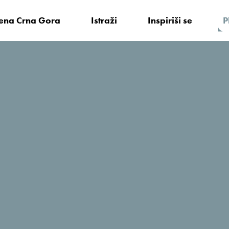
vena Crna Gora
Istraži
Inspiriši se
P
Prego