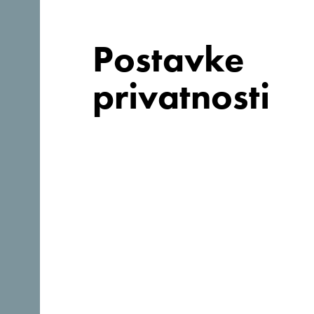
Postavke
privatnosti
Prati nas:
Otkrij jedinstvenu Crnu Gor