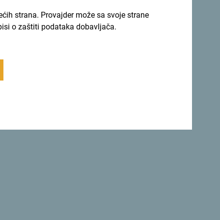
nolikosti.
rećih strana. Provajder može sa svoje strane
pisi o zaštiti podataka dobavljača.
vojile deklaraciju kojom je Crna Gora postala