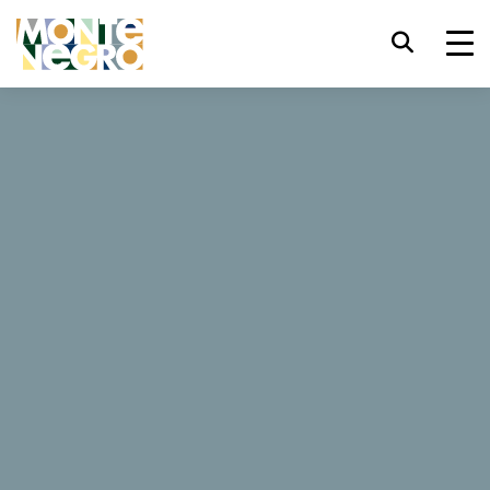
键盘快捷键
trl+U
显示辅助功能选项
...
黑山 — 亚得里亚海野性之美
健康治疗
健康治疗
trl+Alt+K
显示网页索引
trl+Alt+V
跳转正文
你知道吗，自然拥有解决一切问题的方法。你可以发现，在
黑山停留本身就是一剂良药。 从马术疗法、药用泥浆到驴
trl+Alt+D
返回主页
奶，黑山有多种不同呵护自我的方式供您尝试。
Esc
关闭模式窗口/菜单
Tab
焦点移至下一元素