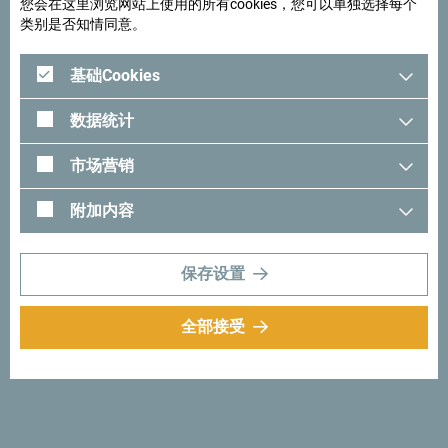
您会在这里浏览网站上使用的所有cookies，您可以单独选择每个
你会在达尼洛夫格勒（Danilovgrad）附近找到《孤独星
类别是否知情同意。
球》曾经提到过的“马丁尼奇”（Martinići） 驴农场，这里不
仅接待游客，还提供住宿服务。尽情享受这个小小天堂，只
基础Cookies
是别忘了带上你的门 票 - 至少一根胡萝卜！
数据统计
市场营销
附加内容
保存设置
全部接受