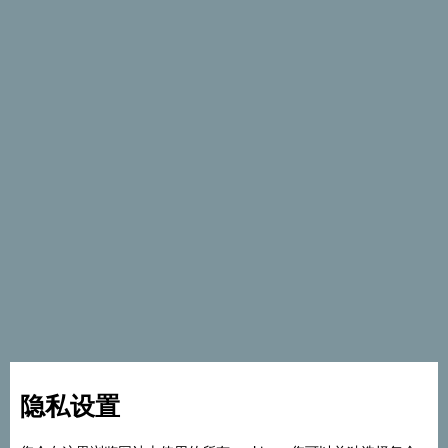
有机驴农行的药用驴奶
你听说过驴奶的治疗功效吗？不管你相信与否，驴奶确实具
有促进健康，对抗疾病，尤其是肺部 疾病、咳嗽、支气管
炎和哮喘的功效。事实上，它对百日咳的预防效果已经得到
隐私设置
了证明。