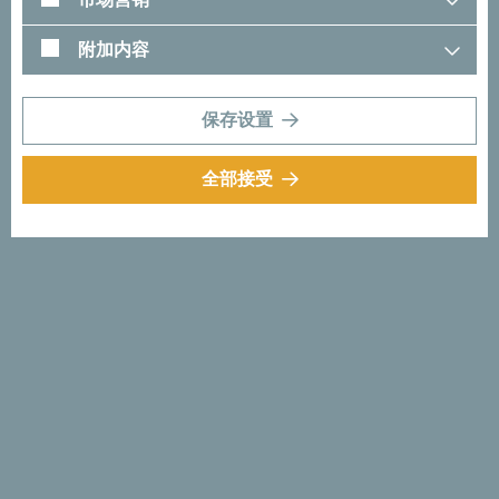
附加内容
保存设置
接着前往布尔贾里察及更远
处？
全部接受
游览布德瓦（Budva）魅力非凡的布尔贾里察（Buljarica）
海滩时，可以尝试观察黎凡特雀鹰和 欧亚芦苇莺。前往蒂
瓦特索里拉（Tivat's Solila），探究当地人为何将其称为”甜
与咸的平静绿洲 ”，这里栖息着大约114种鸟类，你还有机
会看到你最喜欢的来客 - 火烈鸟。之后前往科托尔
（Kotor），在老城区里悠闲漫步，品尝传统方法烹饪的美
味海鲜料理，都是此处不容错过的体验。