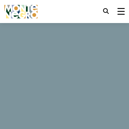
键盘快捷键
trl+U
显示辅助功能选项
...
黑山 — 亚得里亚海野性之美
观鸟
观鸟
trl+Alt+K
显示网页索引
trl+Alt+V
跳转正文
想要接触大自然吗？还有什么消遣方式会比观赏灰鹭、小鹭
和白鹭、鸬鹚、稀有达尔马提 亚鹈鹕（Dalmatian
trl+Alt+D
返回主页
pelican）、欧亚白顶鸥、里海鸥或火烈鸟等鸟类更让人心
情舒畅？拿 起你的双筒望远镜，出发前往黑山！
Esc
关闭模式窗口/菜单
Tab
焦点移至下一元素