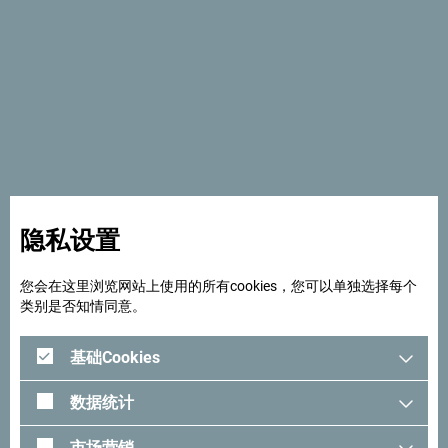
市
乌尔齐尼斯卡索拉纳（Ulcinjska Solana）栖息着240多种不
同的鸟类。当你在盐湖之间行走时， 可以看到颈鹬、小燕
鸥、紫鹬、黑翅长脚鹬和其它不同鸟类。你的观鸟之旅可以
延伸到总长13公 里的迷人长滩（Velika Beach）。在附近的
田野中漫步时总能看到凤头百灵、欧亚石鹬和食蜂鸟 等鸟
类。海滩本身坐享壮观海景，微风带来令人沉醉的海盐气
息，这里也是普通燕鸥和其它滨鸟 的家园。
隐私设置
您会在这里浏览网站上使用的所有cookies，您可以单独选择每个
类别是否知情同意。
基础Cookies
数据统计
市场营销