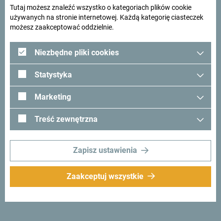
Tutaj możesz znaleźć wszystko o kategoriach plików cookie
używanych na stronie internetowej. Każdą kategorię ciasteczek
możesz zaakceptować oddzielnie.
Niezbędne pliki cookies
Statystyka
Marketing
Szukasz pomysłów na
Treść zewnętrzna
podróż?
Zapisz ustawienia
Zobacz jak inni widzą Czarnogórę. Chcielibyśmy mieć z
Tobą kontakt - podziel się swoimi wrażeniami z Czarnogóry
Zaakceptuj wszystkie
używając hashtagu:
#gomontenegro
.