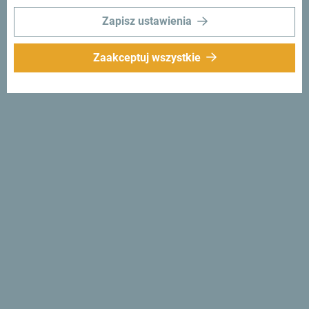
Zapisz ustawienia
Zaakceptuj wszystkie
Śledź nas:
Otrzymuj
propozycje i
pomysły w swoim
inboxie:
Zapisz się do newslettera
Odkryj wyjątkową
Czarnogórę
Jest tak mała, że można ją przejechać w jedno popołudnie.
Nie "przelatuj" przez nią, ale postaraj się przyswoić
wszystko, co jest wyjątkowe i ważne: