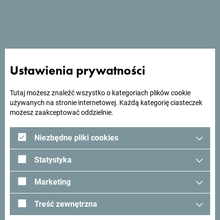
W trakcie wydarzenia odbywają się koncerty
Szukasz pomysłów na
Ustawienia prywatności
podróż?
Tutaj możesz znaleźć wszystko o kategoriach plików cookie
używanych na stronie internetowej. Każdą kategorię ciasteczek
Zobacz jak inni widzą Czarnogórę. Chcielibyśmy mieć z
możesz zaakceptować oddzielnie.
Tobą kontakt - podziel się swoimi wrażeniami z Czarnogóry
używając hashtagu:
#gomontenegro
.
Niezbędne pliki cookies
Statystyka
Marketing
Treść zewnętrzna