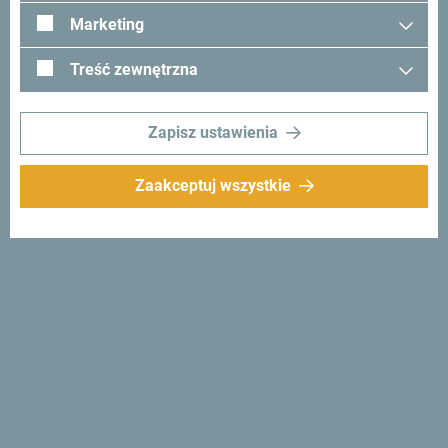
Tobą kontakt - podziel się swoimi wrażeniami z Czarnogóry
Marketing
używając hashtagu:
#gomontenegro
.
Treść zewnętrzna
Zapisz ustawienia
Zaakceptuj wszystkie
Śledź nas:
Otrzymuj
propozycje i
pomysły w swoim
inboxie:
Zapisz się do newslettera