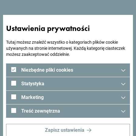
Szukasz pomysłów na
podróż?
Ustawienia prywatności
Zobacz jak inni widzą Czarnogórę. Chcielibyśmy mieć z
Tutaj możesz znaleźć wszystko o kategoriach plików cookie
Tobą kontakt - podziel się swoimi wrażeniami z Czarnogóry
używanych na stronie internetowej. Każdą kategorię ciasteczek
używając hashtagu:
#gomontenegro
.
możesz zaakceptować oddzielnie.
Niezbędne pliki cookies
Statystyka
Marketing
Treść zewnętrzna
Zapisz ustawienia