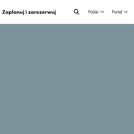
Zaplanuj i zarezerwuj
Polski
Portal
zkę, włożysz do niej swoją ulubioną matę do
tej w cieniu drzew oliwnych – oazy? A tam,
sz swój spokój i stan skupienia?
Teraz jest