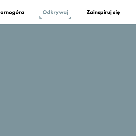
arnogóra
Odkrywaj
Zainspiruj się
ury
Joga
Czas na jogę! A może spakujesz wali
jogi i skierujesz się w stronę – ukry
czując zapach morskiej soli,
odzyska
odpowiedni moment, aby to zrobić.