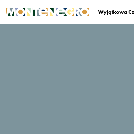
Wyjątkowa Cz
Czarnogóra
Odkrywaj
Wakacje na łonie nat
Joga