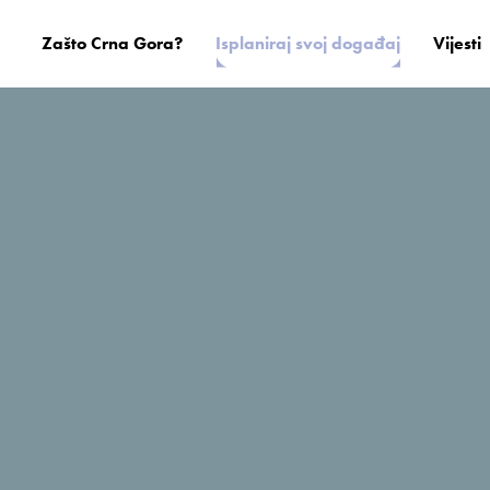
Zašto Crna Gora?
Isplaniraj svoj događaj
Vijesti
Ellena