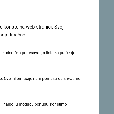
e koriste na web stranici. Svoj
 pojedinačno.
Pogledaj na Google mapi
. korisnička podešavanja liste za praćenje
ru, između dva stara grada – Herceg Novog i
imno. Ove informacije nam pomažu da shvatimo
ili najbolju moguću ponudu, koristimo