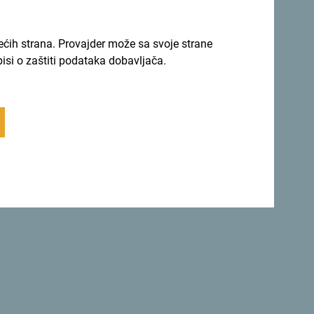
Vrati se na vrh
rećih strana. Provajder može sa svoje strane
pisi o zaštiti podataka dobavljača.
Sigurna
etu.
Crna Gora ne samo da je
savršeno
sigurna zemlja
, već je i jedna od
najljepših zemalja.
 se za newsletter