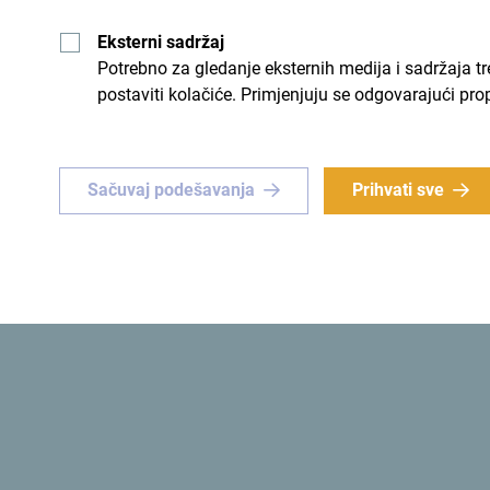
Eksterni sadržaj
Potrebno za gledanje eksternih medija i sadržaja t
postaviti kolačiće. Primjenjuju se odgovarajući pro
nstvena
Zelena
instveno iskustvo
? Usmjeri
Prva
ekološka država
na svij
Sačuvaj podešavanja
Prihvati sve
 Crnu Goru!
Šaljemo ti ideje:
Prijavi