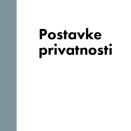
Web stranica:
http://www.hotelellena.me/
Postavke
privatnosti
Zašto