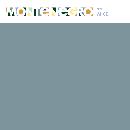
za
MICE
MICE
Isplaniraj svoj događaj
Članovi MCB
Ellena
Ellena
Upit