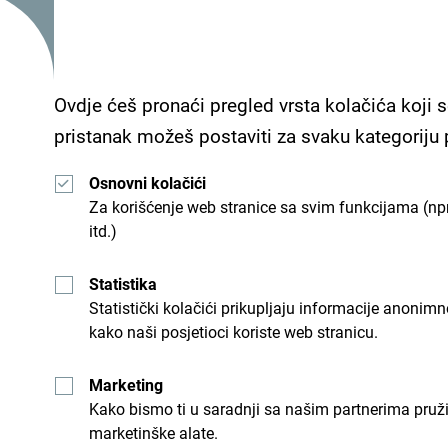
Usluge
Ovdje ćeš pronaći pregled vrsta kolačića koji s
- Parking
pristanak možeš postaviti za svaku kategoriju
- Wi Fi
Osnovni kolačići
Za korišćenje web stranice sa svim funkcijama (npr
itd.)
Hotel Ellena se nalazi na samom ulazu u Crnu Go
Dubrovnika.
Statistika
Statistički kolačići prikupljaju informacije anon
kako naši posjetioci koriste web stranicu.
Marketing
Kako bismo ti u saradnji sa našim partnerima pruž
marketinške alate.