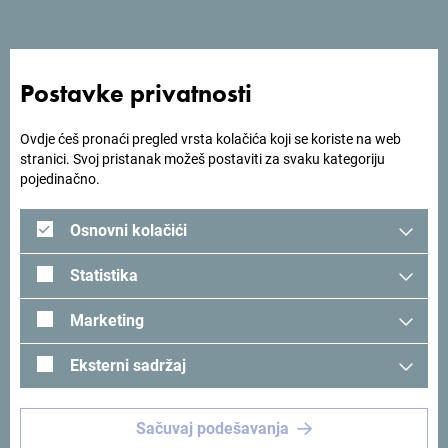
Postavke privatnosti
Zašto
Ovdje ćeš pronaći pregled vrsta kolačića koji se koriste na web
stranici. Svoj pristanak možeš postaviti za svaku kategoriju
Crna Gora?
pojedinačno.
Osnovni kolačići
Mala
Statistika
Od juga do sjevera
za jedno popodne
.
Marketing
Jedinstvena
Eksterni sadržaj
Tražiš j
edinstveno iskustvo
? Usmjeri pogled na Crnu Goru!
Sačuvaj podešavanja