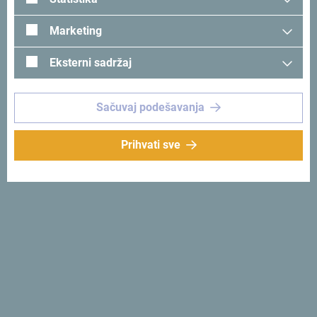
Marketing
Eksterni sadržaj
Sačuvaj podešavanja
Prihvati sve
Pogledaj na Google mapi
Casa del Mare - Amfora nalazi se u Orahovcu, ribarskom
seocetu koje je od Starog grada Kotora udaljeno samo
nekoliko kilometara.
Hotel Casa Del Mare-Amfora, Kotor