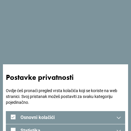
Usluge
- Unutrašnji bazen
- Spa centar
- Wellness centar
- Wi Fi
Postavke privatnosti
Ovdje ćeš pronaći pregled vrsta kolačića koji se koriste na web
stranici. Svoj pristanak možeš postaviti za svaku kategoriju
pojedinačno.
Osnovni kolačići
Statistika