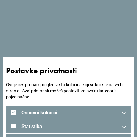
Usluge
- Unutrašnji bazen
- Spa centar
- Wellness centar
- Wi Fi
Postavke privatnosti
Ovdje ćeš pronaći pregled vrsta kolačića koji se koriste na web
stranici. Svoj pristanak možeš postaviti za svaku kategoriju
pojedinačno.
Osnovni kolačići
Statistika