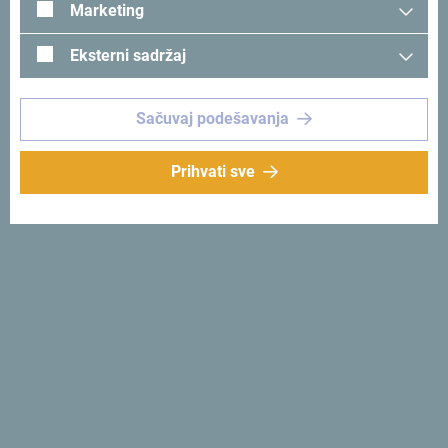
Marketing
Eksterni sadržaj
Sačuvaj podešavanja
Pogledaj na Google mapi
Prihvati sve
Casa del Mare - Pietra nalazi se u Dobroti, udaljena samo
50 m od šetališta i mora i 3 km od Starog grada Kotora.
Hotel Casa Del Mare-Pietra, Kotor
Zašto