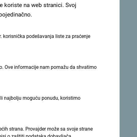
e koriste na web stranici. Svoj
 pojedinačno.
. korisnička podešavanja liste za praćenje
imno. Ove informacije nam pomažu da shvatimo
ili najbolju moguću ponudu, koristimo
rećih strana. Provajder može sa svoje strane
pisi o zaštiti podataka dobavljača.