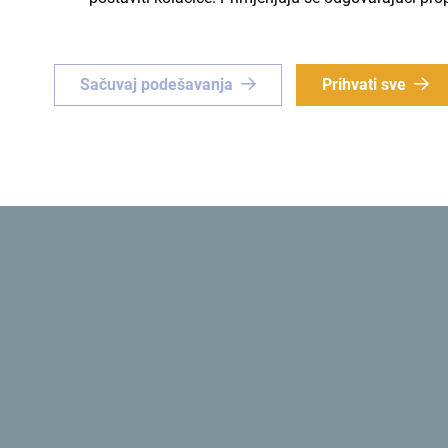
Organizuju MICE i poslovne događaje uz potpunu k
ih fleksibilnost, brzina reakcije, pažnja prema det
Sačuvaj podešavanja
Prihvati sve
prilagođena svakom klijentu i njegovim ciljevim
nstvena
Zelena
instveno iskustvo
? Usmjeri
Prva
ekološka država
na svij