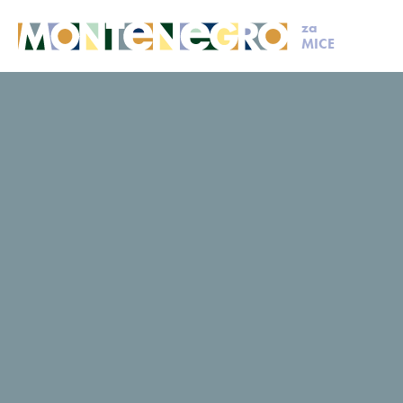
za
MICE
MICE
Isplaniraj svoj događaj
Članovi MCB
Brajović trav
Brajović travel
Upit