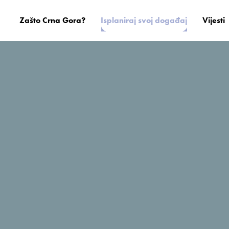
Zašto Crna Gora?
Isplaniraj svoj događaj
Vijesti
Brajović travel
el