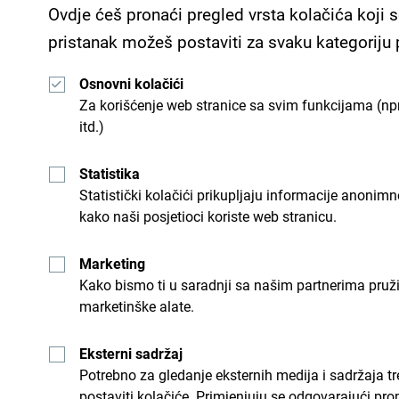
stručnost i personalizovan pristup.
Ovdje ćeš pronaći pregled vrsta kolačića koji s
pristanak možeš postaviti za svaku kategoriju
Osnovni kolačići
Za korišćenje web stranice sa svim funkcijama (npr
itd.)
Statistika
Statistički kolačići prikupljaju informacije anon
kako naši posjetioci koriste web stranicu.
Marketing
Kako bismo ti u saradnji sa našim partnerima pruž
marketinške alate.
Eksterni sadržaj
Potrebno za gledanje eksternih medija i sadržaja t
postaviti kolačiće. Primjenjuju se odgovarajući pro