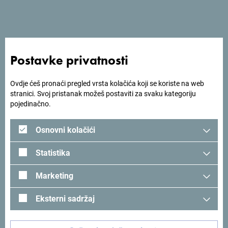
Postavke privatnosti
Pogledaj na Google mapi
Ovdje ćeš pronaći pregled vrsta kolačića koji se koriste na web
stranici. Svoj pristanak možeš postaviti za svaku kategoriju
Pineview House je planinska kuća okružena borovom
pojedinačno.
šumom, livadama i pogledom na planinske vrhove, nudi
mir, privatnost i osjećaj da si zaista “pobjegao/la” u prirodu,
Osnovni kolačići
a opet si na svega nekoliko minuta vožnje od grada,
skijališta, nacionalnog parka Biogradska gora, Bjelasice i
Statistika
rijeke Tare.
Marketing
Eksterni sadržaj