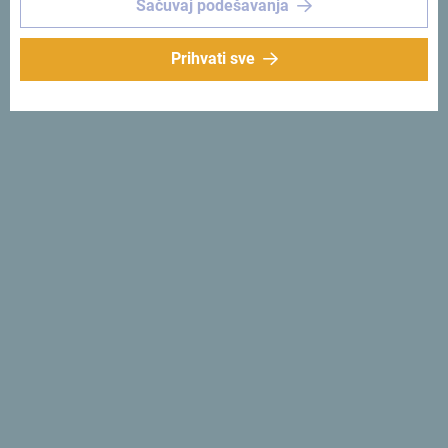
Sačuvaj podešavanja
Prihvati sve
Idealna je za parove, porodice i manje grupe koji traže i
tišinu i mogućnost za aktivan boravak na otvorenom. Kuća
kapaciteta sedam osoba, raspolaže sa dvije udobne
spavaće sobe, moderno opremljenim kupatilom,
funkcionalnom kuhinjom, prijatnim dnevnim boravkom i
terasom. Poseban osjećak doma i topline daje kamin na
drva, koji u večernjim satima pretvara prostor u pravi
planinski dom.