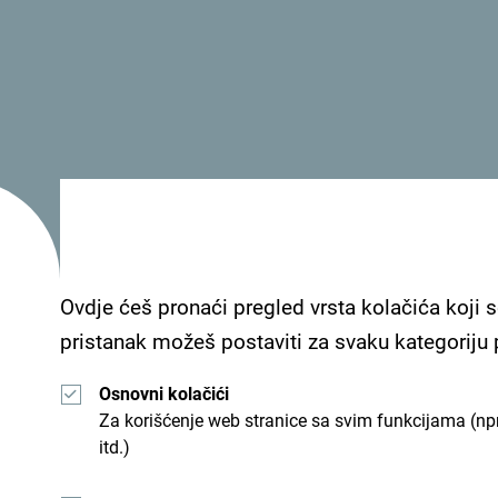
- Wi Fi
Smješten u srcu netaknute prirode,
kamp Veruša
i opuštanje u mirnom okruženju. Kamp se nalazi uz
gustom šumom i prelijepim pejzažima. U blizini 
dodatno doprinosi ljepoti ovog mjesta.
Ovdje ćeš pronaći pregled vrsta kolačića koji s
Smještaj
pristanak možeš postaviti za svaku kategoriju
Osnovni kolačići
Kamp nudi tri udobna bungalova, svaki izrađen od 
Za korišćenje web stranice sa svim funkcijama (npr
udobnost boravka u prirodi. Bungalovi su opreml
itd.)
krevete, stolove i verandu s pogledom na rijeku,