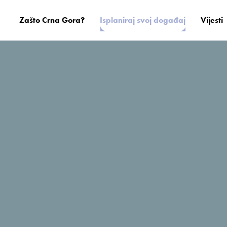
Zašto Crna Gora?
Isplaniraj svoj događaj
Vijesti
Veruša