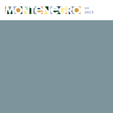
za
MICE
MICE
Isplaniraj svoj događaj
Članovi MCB
Veruša
Veruša
Upit