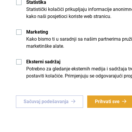
Statistika
Statistički kolačići prikupljaju informacije anon
Aktivnosti
kako naši posjetioci koriste web stranicu.
Marketing
Pješačenje
: Okolica kampa bogata je planinsk
Kako bismo ti u saradnji sa našim partnerima pruž
vidikovaca i skrivenih prirodnih ljepota.
marketinške alate.
Ribolov
: Rijeka koja teče uz kamp bogata je rib
Eksterni sadržaj
Potrebno za gledanje eksternih medija i sadržaja t
Kampovanje i logorska vatra
: Uveče možeš uži
postaviti kolačiće. Primjenjuju se odgovarajući pro
zvjezdastim nebom i zvucima prirode.
Biciklizam
: Planinske staze pogodne su i za bi
Sačuvaj podešavanja
Prihvati sve
ljubitelje aktivnog odmora.
Dodatne informacije