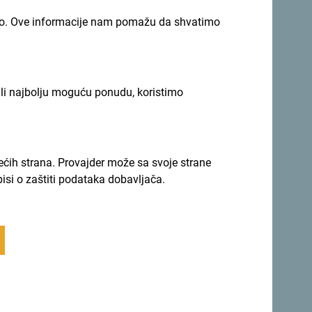
imno. Ove informacije nam pomažu da shvatimo
im stazama koje vode do prelijepih
ili najbolju moguću ponudu, koristimo
ama, idealna za ljubitelje ribolova.
rećih strana. Provajder može sa svoje strane
vati u logorskoj vatri, pričama pod
pisi o zaštiti podataka dobavljača.
ciklizam, pružajući avanturističko iskustvo za