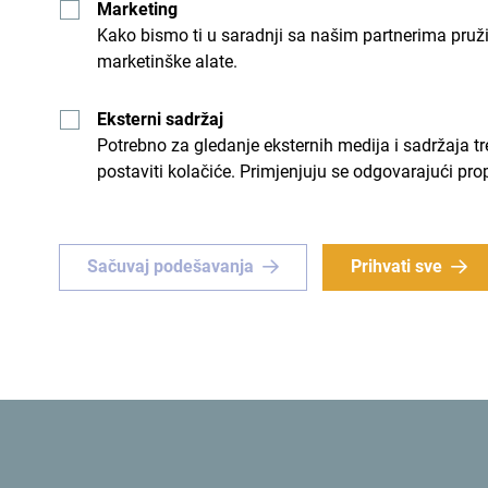
Marketing
Kako bismo ti u saradnji sa našim partnerima pruž
marketinške alate.
Eksterni sadržaj
Potrebno za gledanje eksternih medija i sadržaja t
postaviti kolačiće. Primjenjuju se odgovarajući pro
Sačuvaj podešavanja
Prihvati sve
Ukupan broj soba: 81
Ukupan broj kreveta: 174
Ukupan broj apartmana: 10