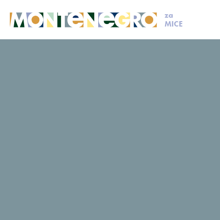
za
MICE
MICE
Isplaniraj svoj događaj
Članovi MCB
Bocasa
Bocasa
Upit