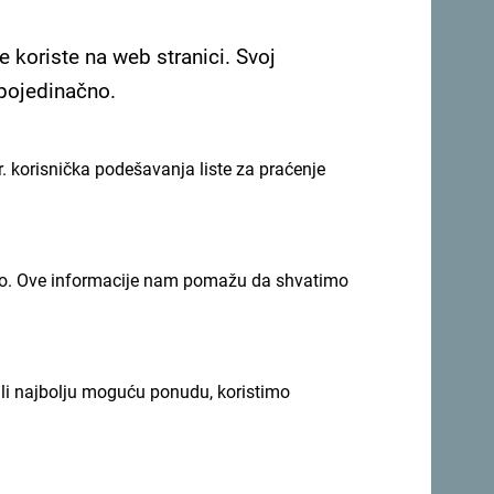
e koriste na web stranici. Svoj
 gastronomsko utočište smješteno na samoj
 pojedinačno.
mosferom. Specijalizovana za svježe morske
doživljaj uz zvuk talasa i predivan pogled na
. korisnička podešavanja liste za praćenje
a usluga čine ga idealnim mjestom kako za
rhunska vina i koktele.
imno. Ove informacije nam pomažu da shvatimo
ili najbolju moguću ponudu, koristimo