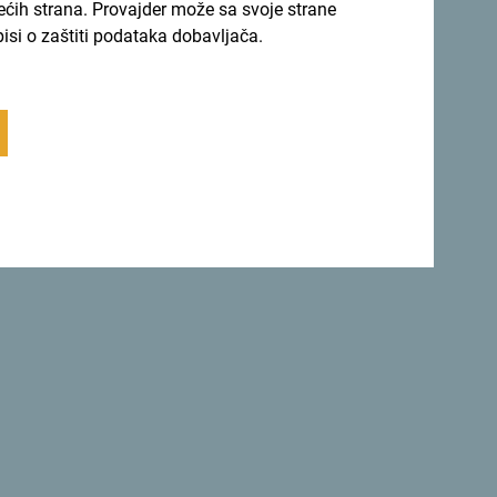
rećih strana. Provajder može sa svoje strane
pisi o zaštiti podataka dobavljača.
Vrati se na vrh