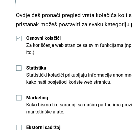
Ovdje ćeš pronaći pregled vrsta kolačića koji s
Restoran Bocasa je luksuzno, ali pristupačno
pristanak možeš postaviti za svaku kategoriju
plaži, gdje se elegancija spaja s opuštenom at
plodove i ribu, Bocasa nudi vrhunski kulinarski 
Osnovni kolačići
Za korišćenje web stranice sa svim funkcijama (npr
more. Pažljivo osmišljen enterijer i vrhunsk
itd.)
ležerne ručkove, tako i za ekskluzivne večere uz v
Statistika
Statistički kolačići prikupljaju informacije anon
kako naši posjetioci koriste web stranicu.
Marketing
Kako bismo ti u saradnji sa našim partnerima pruž
marketinške alate.
Eksterni sadržaj