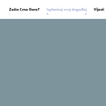
Zašto Crna Gora?
Isplaniraj svoj događaj
Vijesti
Bocasa