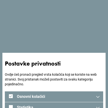
Sezone
Usluge
- Parking
- Pristup osobama sa invaliditetom
- Dozvoljeni kućni ljubimci
Postavke privatnosti
- Wi Fi
- Teretana
Ovdje ćeš pronaći pregled vrsta kolačića koji se koriste na web
stranici. Svoj pristanak možeš postaviti za svaku kategoriju
pojedinačno.
Osnovni kolačići
Statistika