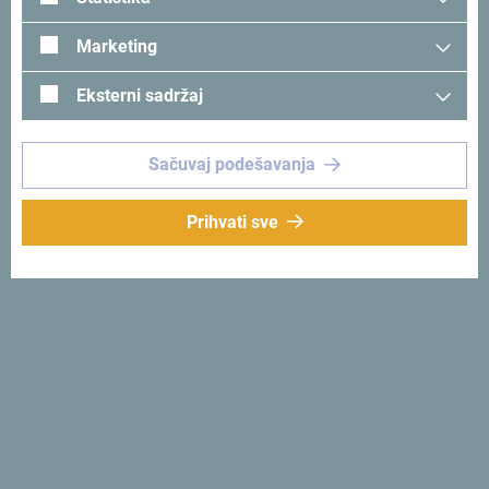
Marketing
Eksterni sadržaj
Sačuvaj podešavanja
Prihvati sve
Pogledaj na Google mapi
Kamp "Utjeha" se nalazi u hladovini starih maslina sa
predivnim pogledom na more.