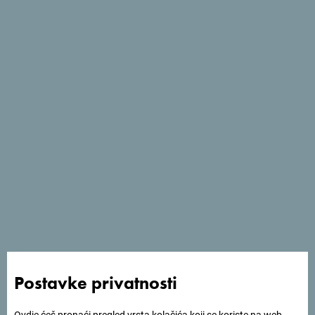
Sezone
Usluge
- Dozvoljeni kućni ljubimci
- Wi Fi
Postavke privatnosti