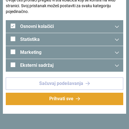
Ovdje ćeš pronaći pregled vrsta kolačića koji se koriste na web
stranici. Svoj pristanak možeš postaviti za svaku kategoriju
pojedinačno.
Osnovni kolačići
Statistika
Marketing
Eksterni sadržaj
Pogledaj na Google mapi
Sačuvaj podešavanja
„Katun Laništa” porodice Bogavac nalazi se na prevoju
Prihvati sve
Bjelasice, na granici Biogradske gore. Kroz katun prolazi
planinarska staza (Biogradsko jezero – Laništa –
Bjelojevići – Mojkovac). Srne i košute u proljeće izvode
svoju tek rođenu lanad na ispašu ispod gornje granice