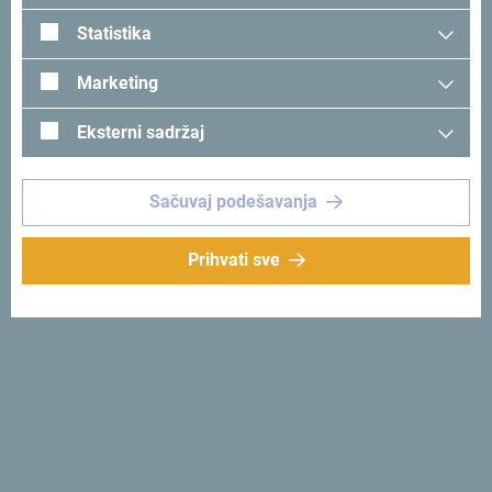
Statistika
Marketing
Eksterni sadržaj
Sačuvaj podešavanja
Pogledaj na Google mapi
Prihvati sve
Na samom prevoju Trešnjevik, na magistralnom putu
Andrijevica –Kolašin, nalazi se „Eko katun Komovi”.
Domaćinstvo se sastoji od restorana i koliba za boravak
turista. Pored ugostiteljskih usluga, domaćini se bave i
proizvodnjom voća i povrća, te gosti mogu uživati u jelima
pripremljenim od namirnica iz organske proizvodnje.
Prirodne ljepote Komova gosti mogu upoznati ukoliko se
odluče za šetnju, vožnju bicikla ili zahtjevnije planinarske