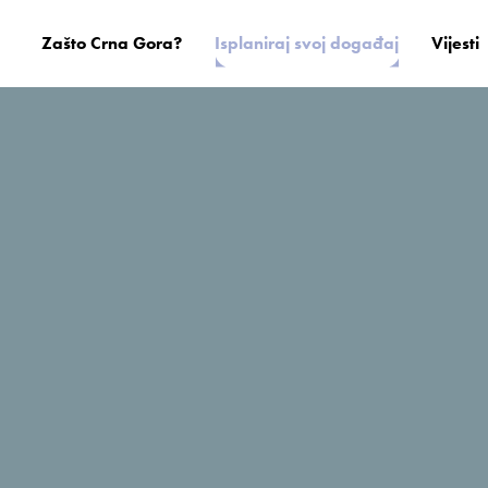
Zašto Crna Gora?
Isplaniraj svoj događaj
Vijesti
Šipčanik