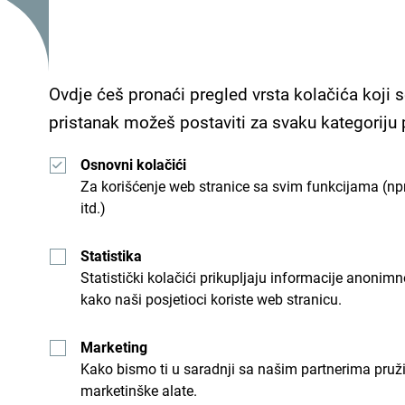
brdu koje se oslanja na vinograd kompanije.
Podrum Šipčanik nudi savršen ambijent za organ
sastanaka, radionica, seminara i konferencija, do
Ovdje ćeš pronaći pregled vrsta kolačića koji s
gala večera, team building aktivnosti, vinski
pristanak možeš postaviti za svaku kategoriju
svečanosti.
Osnovni kolačići
Prostor se može prilagoditi različitim potre
Za korišćenje web stranice sa svim funkcijama (npr
stručnog osoblja (somelijera, promotera, vodič
itd.)
platno, mikrofon..), kao i dodati sadržaji kojima
Statistika
(obilazak vinograda turističkim vozom, posjeta
Statistički kolačići prikupljaju informacije anon
kako naši posjetioci koriste web stranicu.
Marketing
Kako bismo ti u saradnji sa našim partnerima pruž
marketinške alate.