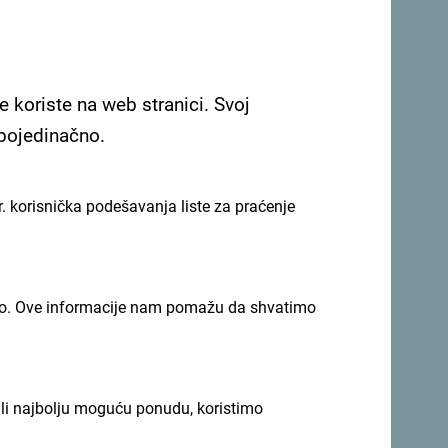
izaciju različitih događaja – od poslovnih
 promocija proizvoda, korporativnih proslava,
e koriste na web stranici. Svoj
h tura, organizovanih ručkova i privatnih
 pojedinačno.
bama, a gostima su na raspolaganju usluge
. korisnička podešavanja liste za praćenje
a, konobara..), tehnička oprema (projektor,
 se može upotpuniti posjeta po želji klijenta
 vidikovcima i drugim podrumima kompanije.
imno. Ove informacije nam pomažu da shvatimo
ili najbolju moguću ponudu, koristimo