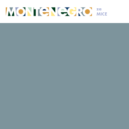
za
MICE
MICE
Isplaniraj svoj događaj
Članovi MCB
Šipčanik
Šipčanik
Upit