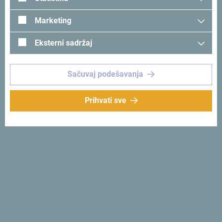
Marketing
Eksterni sadržaj
Sačuvaj podešavanja
Prihvati sve
Pogledaj na Google mapi
Dukley Hotel & Resort raspolaže sa 50 luksuznih
rezidencija, 3 privatne plaže i otvorenim bazenom. U sklopu
Resort-a nalaze se 4 restorana sa različitim kuhinjama,
konferencijska sala i 7 jedinstvenih mjesta za organizaciju
događaja.