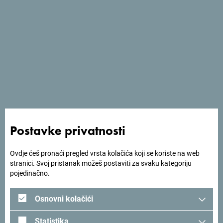
Usluge
- Spoljni bazen
- Spa centar
- Parking
- Wi Fi
- Teretana
Postavke privatnosti
Ovdje ćeš pronaći pregled vrsta kolačića koji se koriste na web
stranici. Svoj pristanak možeš postaviti za svaku kategoriju
pojedinačno.
Osnovni kolačići
Statistika