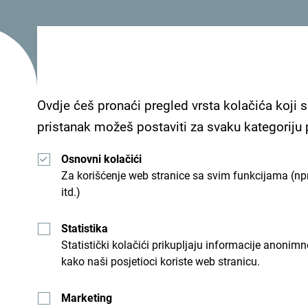
- Za parove
Sezone
Ovdje ćeš pronaći pregled vrsta kolačića koji s
Usluge
pristanak možeš postaviti za svaku kategoriju
- Parking
Osnovni kolačići
- Wi Fi
Za korišćenje web stranice sa svim funkcijama (npr
itd.)
Statistika
Hotel Astoria- Budva, u Starom gradu raspolaže s
Statistički kolačići prikupljaju informacije anon
luksuzno opremljenih. Sve sobe su opremljene kl
kako naši posjetioci koriste web stranicu.
Marketing