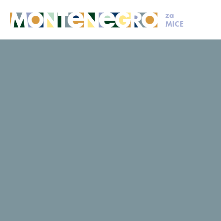
za
MICE
MICE
Isplaniraj svoj događaj
Članovi MCB
Astoria
Astoria
Upit