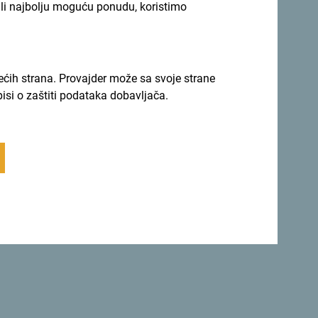
ili najbolju moguću ponudu, koristimo
rećih strana. Provajder može sa svoje strane
Vrati se na vrh
pisi o zaštiti podataka dobavljača.
Sigurna
etu.
Crna Gora ne samo da je
savršeno
sigurna zemlja
, već je i jedna od
najljepših zemalja.
 se za newsletter