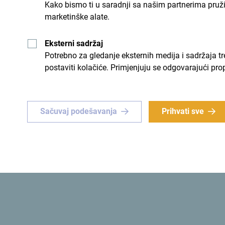
Kako bismo ti u saradnji sa našim partnerima pruž
marketinške alate.
Eksterni sadržaj
Potrebno za gledanje eksternih medija i sadržaja t
postaviti kolačiće. Primjenjuju se odgovarajući pro
nstvena
Zelena
Sačuvaj podešavanja
Prihvati sve
instveno iskustvo
? Usmjeri
Prva
ekološka država
na svij
 Crnu Goru!
Šaljemo ti ideje:
Prijavi