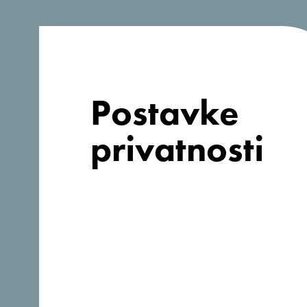
Web stranica:
https://astoriamontenegro.com/astor
ia-budva/
Postavke
privatnosti