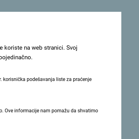
e koriste na web stranici. Svoj
 pojedinačno.
. korisnička podešavanja liste za praćenje
Pogledaj na Google mapi
a 6 apartmana i 6 dvokrevetnih soba,
imno. Ove informacije nam pomažu da shvatimo
ima uređajem, mini barom, sefom itd.