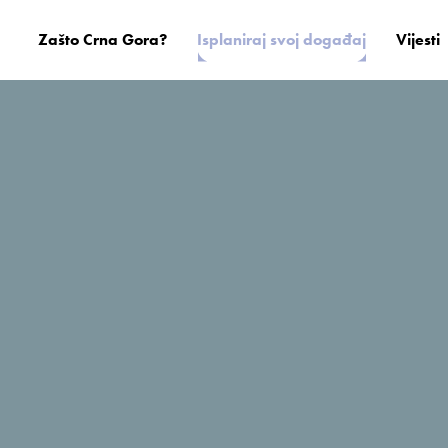
Zašto Crna Gora?
Isplaniraj svoj događaj
Vijesti
Astoria