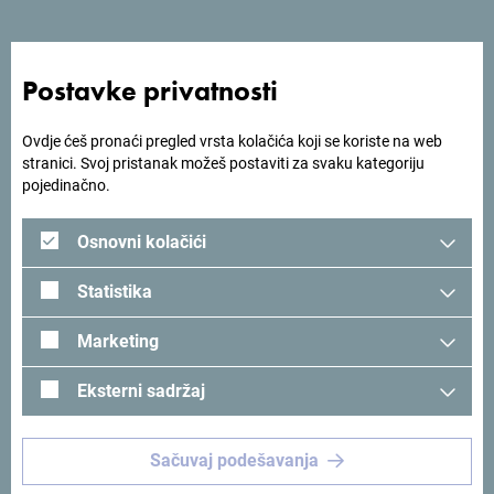
Postavke privatnosti
Ovdje ćeš pronaći pregled vrsta kolačića koji se koriste na web
stranici. Svoj pristanak možeš postaviti za svaku kategoriju
pojedinačno.
Osnovni kolačići
Statistika
Marketing
Eksterni sadržaj
Pogledaj na Google mapi
Sačuvaj podešavanja
Hotel Adria sa depadansom nalazi se u mirnom dijelu