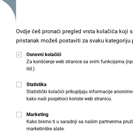
Usluge
Ovdje ćeš pronaći pregled vrsta kolačića koji s
- Parking
pristanak možeš postaviti za svaku kategoriju
- Wi Fi
Osnovni kolačići
Za korišćenje web stranice sa svim funkcijama (npr
itd.)
Hotel Sato ima outdoor pool, a nalazi se u cent
pješčane plaže sa ležaljkama i suncobranima.
Statistika
Statistički kolačići prikupljaju informacije anon
kako naši posjetioci koriste web stranicu.
Marketing
Kako bismo ti u saradnji sa našim partnerima pruž
marketinške alate.