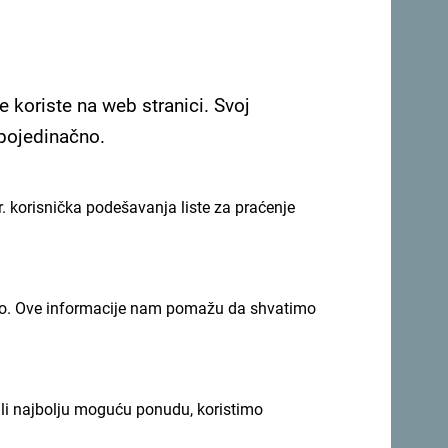
e koriste na web stranici. Svoj
 pojedinačno.
Pogledaj na Google mapi
. korisnička podešavanja liste za praćenje
ru Sutomora, na samo 30 m od sopstvene
imno. Ove informacije nam pomažu da shvatimo
ili najbolju moguću ponudu, koristimo