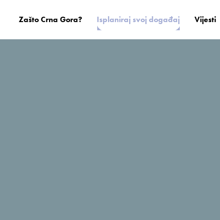
Zašto Crna Gora?
Isplaniraj svoj događaj
Vijesti
Sato