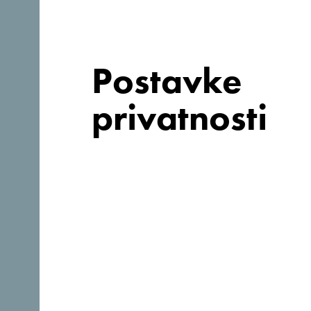
Web stranica:
https://satoresort.com/
Postavke
privatnosti
Zašto