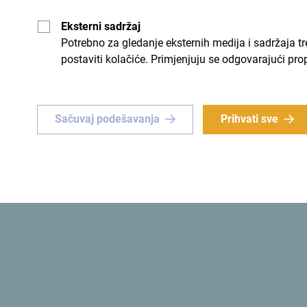
Eksterni sadržaj
Potrebno za gledanje eksternih medija i sadržaja t
postaviti kolačiće. Primjenjuju se odgovarajući pro
nstvena
Zelena
instveno iskustvo
? Usmjeri
Prva
ekološka država
na svij
Sačuvaj podešavanja
Prihvati sve
 Crnu Goru!
Šaljemo ti ideje:
Prijavi