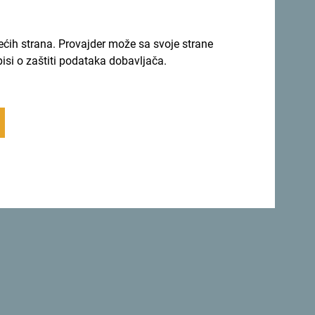
Vrati se na vrh
rećih strana. Provajder može sa svoje strane
pisi o zaštiti podataka dobavljača.
Sigurna
etu.
Crna Gora ne samo da je
savršeno
sigurna zemlja
, već je i jedna od
najljepših zemalja.
 se za newsletter