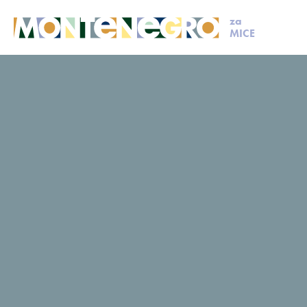
za
MICE
MICE
Isplaniraj svoj događaj
Članovi MCB
Sato
Sato
Upit