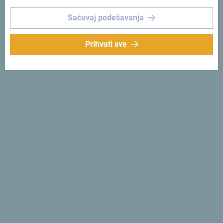
Sačuvaj podešavanja
Prihvati sve
Pogledaj na Google mapi
Zašto
Crna Gora?
Mala
Od juga do sjevera
za jedno popodne
.