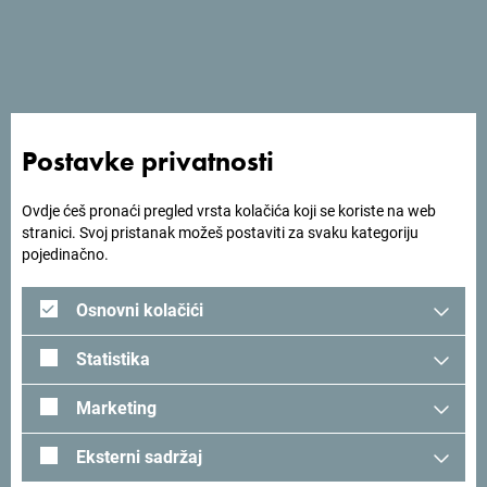
Usluge
- Parking
Postavke privatnosti
- Wi Fi
Ovdje ćeš pronaći pregled vrsta kolačića koji se koriste na web
stranici. Svoj pristanak možeš postaviti za svaku kategoriju
pojedinačno.
Osnovni kolačići
Statistika
Marketing
Eksterni sadržaj