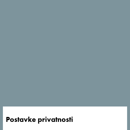
- Za parove
Sezone
Usluge
- Parking
- Wi Fi
Postavke privatnosti