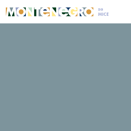
za
MICE
MICE
Isplaniraj svoj događaj
Članovi MCB
Durmitor
Durmitor
Upit