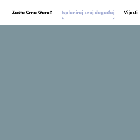
Zašto Crna Gora?
Isplaniraj svoj događaj
Vijesti
Durmitor