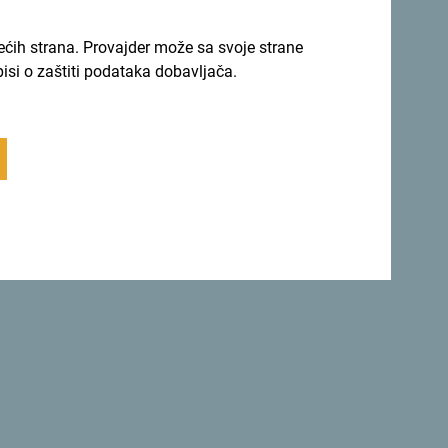
Vrati se na vrh
rećih strana. Provajder može sa svoje strane
pisi o zaštiti podataka dobavljača.
Sigurna
etu.
Crna Gora ne samo da je
savršeno
sigurna zemlja
, već je i jedna od
najljepših zemalja.
 se za newsletter