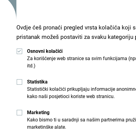
Usluge
Ovdje ćeš pronaći pregled vrsta kolačića koji s
- Parking
pristanak možeš postaviti za svaku kategoriju
- Wi Fi
Osnovni kolačići
Za korišćenje web stranice sa svim funkcijama (npr
itd.)
Motel Durmitor smješten je na ulazu u Bijelo Polje
Statistika
Statistički kolačići prikupljaju informacije anon
kako naši posjetioci koriste web stranicu.
Marketing
Kako bismo ti u saradnji sa našim partnerima pruž
marketinške alate.