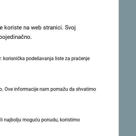
e koriste na web stranici. Svoj
 pojedinačno.
Pogledaj na Google mapi
. korisnička podešavanja liste za praćenje
. Poznat je po svojoj odličnoj kuhinji.
imno. Ove informacije nam pomažu da shvatimo
ili najbolju moguću ponudu, koristimo