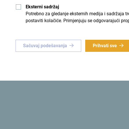
Eksterni sadržaj
Potrebno za gledanje eksternih medija i sadržaja t
postaviti kolačiće. Primjenjuju se odgovarajući pro
nstvena
Zelena
instveno iskustvo
? Usmjeri
Prva
ekološka država
na svij
Sačuvaj podešavanja
Prihvati sve
 Crnu Goru!
Šaljemo ti ideje:
Prijavi
Zvanični sajt