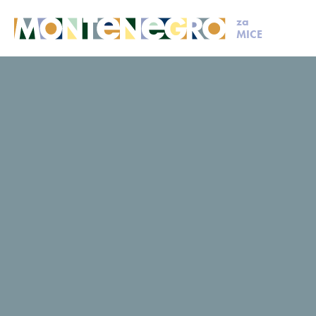
za
MICE
MICE
Isplaniraj svoj događaj
Članovi MCB
Hills
Hills
Upit