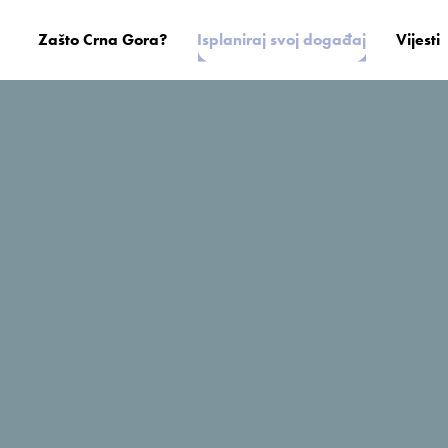
Zašto Crna Gora?
Isplaniraj svoj događaj
Vijesti
Hills