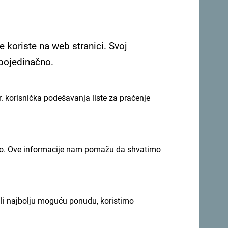
e koriste na web stranici. Svoj
 pojedinačno.
Pogledaj na Google mapi
. korisnička podešavanja liste za praćenje
e plaže, Ulcinj.
imno. Ove informacije nam pomažu da shvatimo
ili najbolju moguću ponudu, koristimo