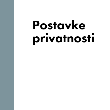
Web stranica:
https://hotelhills.me/
Postavke
privatnosti
Zašto