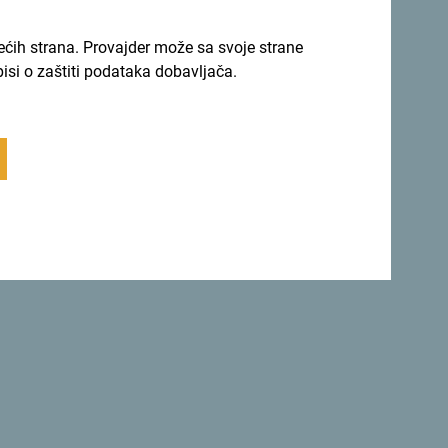
Vrati se na vrh
rećih strana. Provajder može sa svoje strane
pisi o zaštiti podataka dobavljača.
Sigurna
etu.
Crna Gora ne samo da je
savršeno
sigurna zemlja
, već je i jedna od
najljepših zemalja.
 se za newsletter