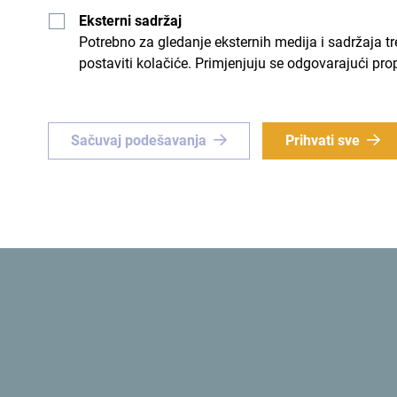
Eksterni sadržaj
Potrebno za gledanje eksternih medija i sadržaja t
postaviti kolačiće. Primjenjuju se odgovarajući pro
nstvena
Zelena
instveno iskustvo
? Usmjeri
Prva
ekološka država
na svij
Sačuvaj podešavanja
Prihvati sve
 Crnu Goru!
Šaljemo ti ideje:
Prijavi
Zvanični sajt