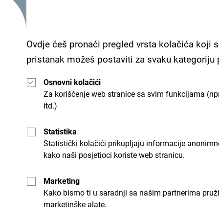
Usluge
Ovdje ćeš pronaći pregled vrsta kolačića koji s
- Parking
pristanak možeš postaviti za svaku kategoriju
- Wi Fi
Osnovni kolačići
Za korišćenje web stranice sa svim funkcijama (npr
itd.)
Hotel Hills je smješten na 1 km od pješčane Velik
Statistika
Statistički kolačići prikupljaju informacije anon
kako naši posjetioci koriste web stranicu.
Marketing
Kako bismo ti u saradnji sa našim partnerima pruž
marketinške alate.