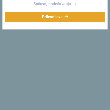
Sačuvaj podešavanja
Na štandu Crne Gore svoju ponudu prezentovali su i
Lokalna turistička organizacije Budve, Montenegro Stars
Prihvati sve
Hotel Group, hotel Avala Resort and Villas, hotel Lazure
Hotel & Marina, The Chedi Lustica bay, agencije
Montenegro tourist service, Explorer i Montenegro In Style.
Zašto
Crna Gora?
Mala
Od juga do sjevera
za jedno popodne
.
Jedinstvena