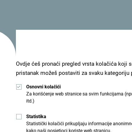
Predstavnici NTO CG su posjetiocima predstavil
crnogorske turističke ponude. Tokom sajma, održ
događaja i turističkim agencijama iz Sjedinjenih
Ovdje ćeš pronaći pregled vrsta kolačića koji s
Velike Britanije, Kanade, Brazila, Mađarske, Belg
pristanak možeš postaviti za svaku kategoriju
značajan korak u jačanju međunarodne prepozn
Osnovni kolačići
destinacije vrhunskog kvaliteta za MICE sektor.
Za korišćenje web stranice sa svim funkcijama (npr
itd.)
“Bila sam u Crnoj Gori samo jednom, na kruzeru
doživi. Međutim, voljela bih da dovedem i gru
Statistika
luksuznim hotelima na jugu. Sve više tražimo m
Statistički kolačići prikupljaju informacije anon
kako naši posjetioci koriste web stranicu.
prilika da ljudi dožive nešto novo i autentičn