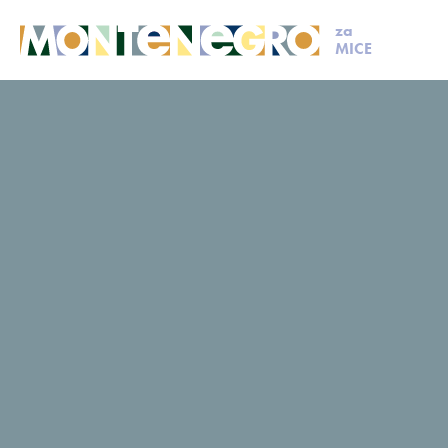
za
MICE
MICE
Vijesti
Crna Gora na
Conventa Meet
2026: Destinacija
koja oblikuje
budućnost