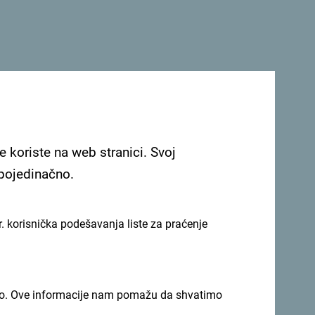
i aktuelne trendove, novitete i potencijale
ani su sastanci sa organizatorima poslovnih
 Američkih Država, Grčke, Njemačke, Italije,
e koriste na web stranici. Svoj
ije, kao i iz zemalja regiona, što predstavlja
 pojedinačno.
atljivosti Crne Gore i njenog brenda kao
. korisnička podešavanja liste za praćenje
, što je bio divan način da se destinacija
pu. Oduševilo me je da čujem nešto više o
anje, raznovrsne destinacije što je sjajna
imno. Ove informacije nam pomažu da shvatimo
o. Zaista sam uzbuđena i sigurno ću pričati