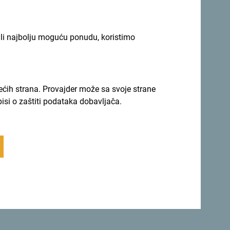
uchbinder ispred kompanije Meetings Made
ili najbolju moguću ponudu, koristimo
rećih strana. Provajder može sa svoje strane
pisi o zaštiti podataka dobavljača.