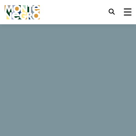
键盘快捷键
trl+U
显示辅助功能选项
Prevalis Nature Encounter
trl+Alt+K
显示网页索引
trl+Alt+V
跳转正文
54 评论
trl+Alt+D
返回主页
Esc
关闭模式窗口/菜单
Tab
焦点移至下一元素