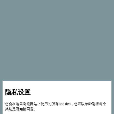
雪地摩托与活力假期
若你想要度过一个活力满满的假期，在短时间内看到尽可能
隐私设置
多的迷人冬日风景，就去骑雪地摩托 车吧！你可以单独驾
驶，也可以和有组织的雪地摩托车团体一同骑行。现在你应
您会在这里浏览网站上使用的所有cookies，您可以单独选择每个
该已经意识到了 ，有些地方并不是每个人都能轻松到达。
类别是否知情同意。