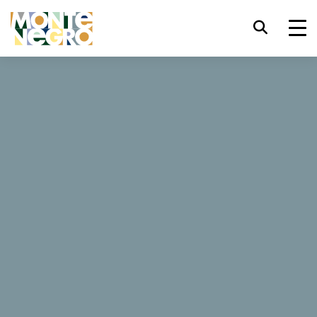
键盘快捷键
trl+U
显示辅助功能选项
...
黑山 — 亚得里亚海野性之美
雪上运动
雪上运动
trl+Alt+K
显示网页索引
trl+Alt+V
跳转正文
当雪覆盖山坡时，黑山山脉的欢乐与激越喷薄而出。想要只
有手电筒照亮前路的情况下体 验夜间滑雪吗？或者在晴朗
trl+Alt+D
返回主页
的冬日雪鞋健行？想和全家人一起在雪地里打滚吗？来看看
黑 山能给你些什么。
Esc
关闭模式窗口/菜单
Tab
焦点移至下一元素