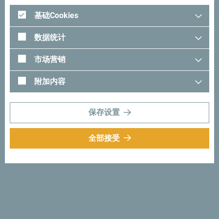
我们诚挚推荐你在希尼亚耶维纳（Sinjajevina）山或比耶拉
希察（Bjelasica）山度过难以忘怀的 瞬间！到达那里之
基础Cookies
后，你可以将雪地摩托车骑行之旅和观光滑雪、标准北欧滑
数据统计
雪或者山中住宿结 合起来。无论如何，这些壮阔风光都在
挑战你能否使用智慧和勇气将它们征服。快来自己看看吧。
市场营销
附加内容
保存设置
全部接受