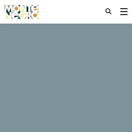
键盘快捷键
trl+U
显示辅助功能选项
Wild Beauty Art
trl+Alt+K
显示网页索引
Wild Beauty Art
trl+Alt+V
跳转正文
体验Wild Beauty Art的活力与多样性！我们动态的节目为你提供
广泛的艺术和生态活动，包括不同类型的音乐、引人入胜的舞蹈
trl+Alt+D
返回主页
表演、沉浸式戏剧演出、令人印象深刻的图标、精彩的电影放
映、互动工作坊、儿童活动、环保行动和丰富的讲座。
Esc
关闭模式窗口/菜单
Festival
04. 07. 2026 - 15. 08. 2026
Tab
焦点移至下一元素