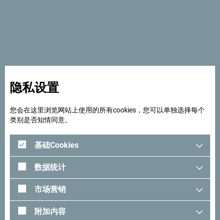
海滩
你喜欢喧闹的DJ音乐吗？太好了！你最爱的岩石海滩距布
德瓦仅为9公里，位于贾兹（Jaz）海滩 和特尔斯特诺
（Trsteno）海滩后方。沙滩上配有4个游泳池和户外酒吧，
无论白天黑夜都是举办派 对的绝妙地点。你可以在这里享
用各色冷饮、酒水、快餐。海滩用品的租赁价格也在合理范
隐私设置
围内。
您会在这里浏览网站上使用的所有cookies，您可以单独选择每个
除了纵享美好时光，还有什么值得期待？租用游艇、摩托
类别是否知情同意。
艇，或者参加潜水学校。该如何到达？ 海滩连接着直达的
柏油马路，附近也有停车位，可以选择自驾或乘坐从布德瓦
基础Cookies
出发的公共汽车。
数据统计
市场营销
附加内容