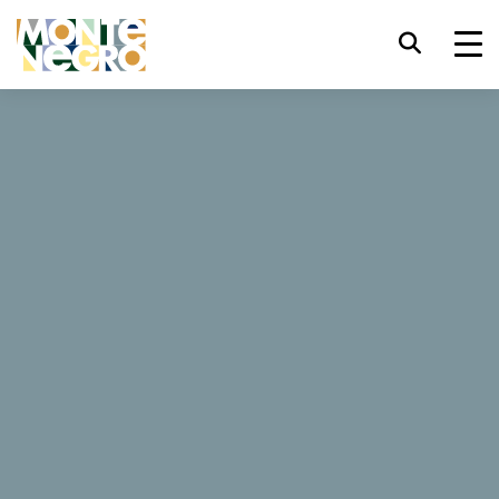
键盘快捷键
trl+U
显示辅助功能选项
...
黑山 — 亚得里亚海野性之美
派对海滩
派对海滩
trl+Alt+K
显示网页索引
trl+Alt+V
跳转正文
你是否在寻找拥有绝妙海景、精致地方美味、精心调配鸡尾
酒的休闲海滩氛围？只要一张 机票，就能享受黑山海滩上
trl+Alt+D
返回主页
华丽喧嚣、亦或充满了波西米亚风情的俱乐部，派对海滩就
是 你梦想中的目的地！
Esc
关闭模式窗口/菜单
Tab
焦点移至下一元素