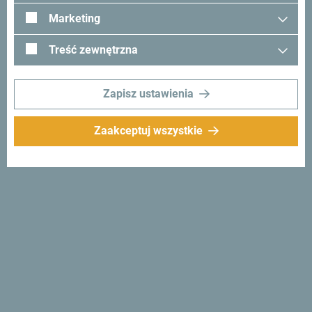
Tobą kontakt - podziel się swoimi wrażeniami z Czarnogóry
Marketing
używając hashtagu:
#gomontenegro
.
Treść zewnętrzna
Zapisz ustawienia
Zaakceptuj wszystkie
Śledź nas:
Otrzymuj
propozycje i
pomysły w swoim
inboxie:
Zapisz się do newslettera