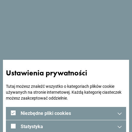
Zobacz w Mapach Google
Olimpija plus znajduje się w Herceg Novi, 130 metrów od
plaży Mondo.
Ustawienia prywatności
Tutaj możesz znaleźć wszystko o kategoriach plików cookie
używanych na stronie internetowej. Każdą kategorię ciasteczek
Szukasz pomysłów na
możesz zaakceptować oddzielnie.
podróż?
Niezbędne pliki cookies
Statystyka
Zobacz jak inni widzą Czarnogórę. Chcielibyśmy mieć z