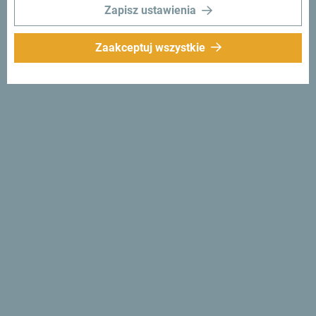
Zapisz ustawienia
Zaakceptuj wszystkie
Śledź nas:
Otrzymuj
propozycje i
pomysły w swoim
inboxie:
Zapisz się do newslettera
Odkryj wyjątkową
Czarnogórę
Jest tak mała, że można ją przejechać w jedno popołudnie.
Nie "przelatuj" przez nią, ale postaraj się przyswoić
wszystko, co jest wyjątkowe i ważne: