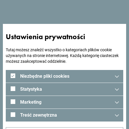
Szukasz pomysłów na
Ustawienia prywatności
podróż?
Tutaj możesz znaleźć wszystko o kategoriach plików cookie
Zobacz jak inni widzą Czarnogórę. Chcielibyśmy mieć z
używanych na stronie internetowej. Każdą kategorię ciasteczek
możesz zaakceptować oddzielnie.
Tobą kontakt - podziel się swoimi wrażeniami z Czarnogóry
używając hashtagu:
#gomontenegro
.
Niezbędne pliki cookies
Statystyka
Marketing
Treść zewnętrzna