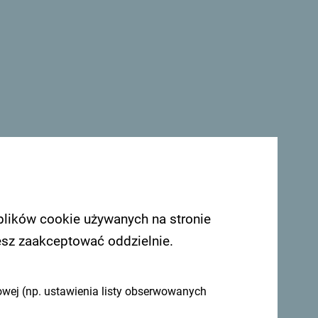
Zobacz w Mapach Google
ta Herceg Novi i oferuje luksusowe
plików cookie używanych na stronie
esz zaakceptować oddzielnie.
mieć z Tobą kontakt - podziel się swoimi
omontenegro
.
owej (np. ustawienia listy obserwowanych