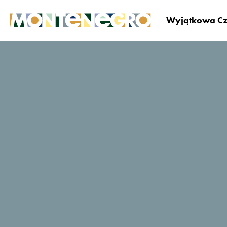
Wyjątkowa Cz
Czarnogóra
Zaplanuj i zarezerwuj
Gdzie si
Lazure Hotel &
Marina
TripAdvisor - oceny
podróżujących
351 Opinie