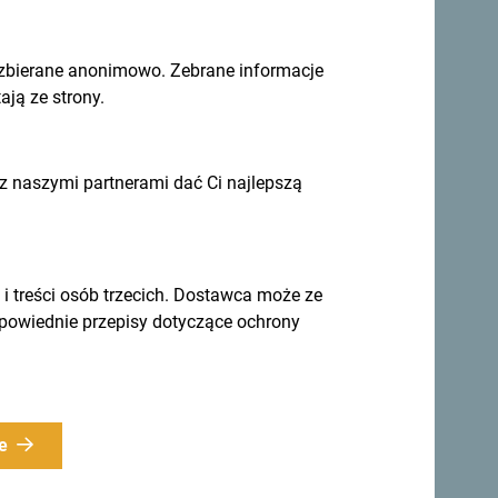
 zbierane anonimowo. Zebrane informacje
ją ze strony.
 naszymi partnerami dać Ci najlepszą
 pomysły w
Zapisz się do newslettera
treści osób trzecich. Dostawca może ze
dpowiednie przepisy dotyczące ochrony
ierunek przez cały rok
e
nie różnorodny.