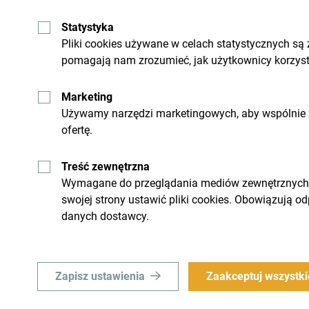
Statystyka
Pliki cookies używane w celach statystycznych są
pomagają nam zrozumieć, jak użytkownicy korzysta
Marketing
Używamy narzędzi marketingowych, aby wspólnie z
ofertę.
Treść zewnętrzna
Otrzymuj propozycje i
Wymagane do przeglądania mediów zewnętrznych i 
swoim inboxie:
swojej strony ustawić pliki cookies. Obowiązują o
danych dostawcy.
górę
Odkrywaj ten k
Zapisz ustawienia
Zaakceptuj wszystki
nie. Nie "przelatuj" przez
To mały kraj, ale niewiarygod