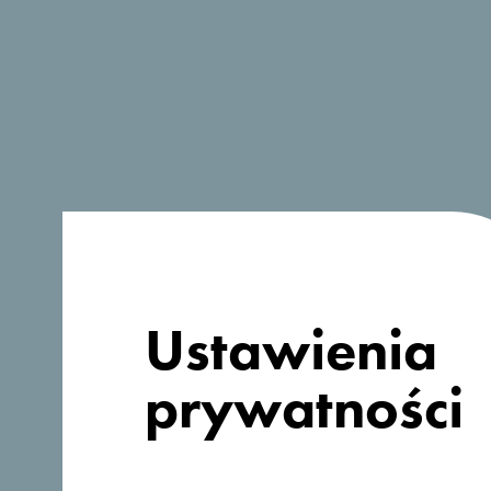
Szukasz
Ustawienia
pomysłów na
prywatności
podróż?