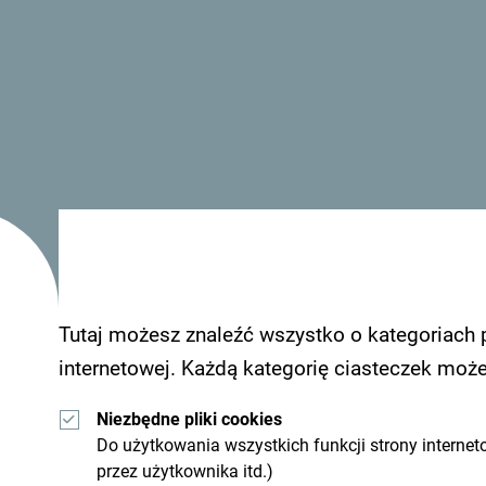
Lazure Hotel & Marina znajduje się 2 km od mias
zakwaterowanie z widokiem na Zatokę Kotorską.
Tutaj możesz znaleźć wszystko o kategoriach 
internetowej. Każdą kategorię ciasteczek moż
Zobacz jak inni widzą Czarnogórę. Chcielibyśmy 
Niezbędne pliki cookies
wrażeniami z Czarnogóry używając hashtagu:
#g
Do użytkowania wszystkich funkcji strony internet
przez użytkownika itd.)