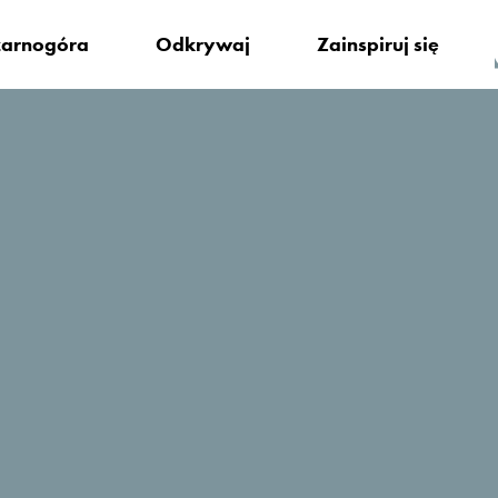
arnogóra
Odkrywaj
Zainspiruj się
ę zatrzymać?
Lazure Hotel & Marina