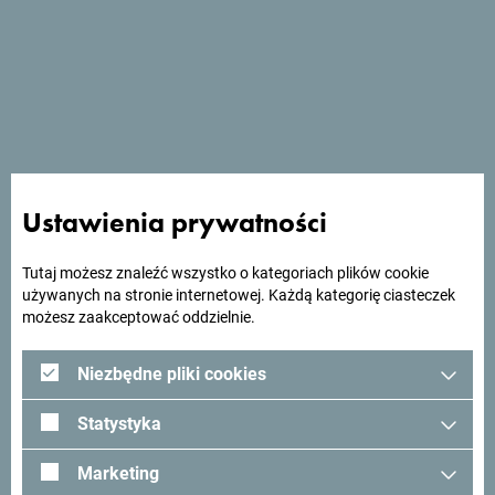
Zobacz w Mapach Google
Porto In oferuje bezpłatne Wi-Fi i restaurację a la carte,
oferującą specjały kuchni międzynarodowej. Znajduje się
w spokojnej części Kotoru.
Ustawienia prywatności
Szukasz pomysłów na
Tutaj możesz znaleźć wszystko o kategoriach plików cookie
używanych na stronie internetowej. Każdą kategorię ciasteczek
podróż?
możesz zaakceptować oddzielnie.
Niezbędne pliki cookies
Zobacz jak inni widzą Czarnogórę. Chcielibyśmy mieć z
Tobą kontakt - podziel się swoimi wrażeniami z Czarnogóry
Statystyka
używając hashtagu:
#gomontenegro
.
Marketing