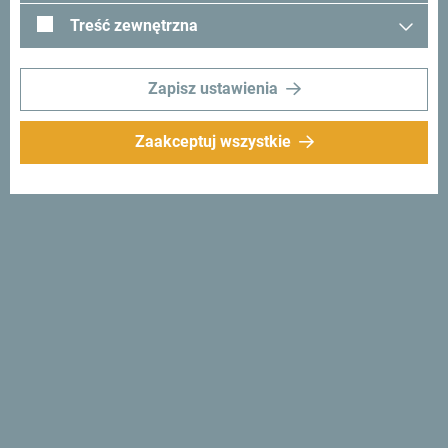
Treść zewnętrzna
Zapisz ustawienia
Zaakceptuj wszystkie
Śledź nas:
Otrzymuj
propozycje i
pomysły w swoim
inboxie:
Zapisz się do newslettera
Odkryj wyjątkową