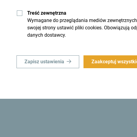
Treść zewnętrzna
Wymagane do przeglądania mediów zewnętrznych i 
swojej strony ustawić pliki cookies. Obowiązują o
danych dostawcy.
Zapisz ustawienia
Zaakceptuj wszystki
Otrzymuj propozycje i
swoim inboxie:
górę
Odkrywaj ten k