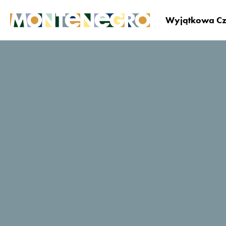
Wyjątkowa Cz
Czarnogóra
Zaplanuj i zarezerwuj
Gdzie si
Kami The Essence