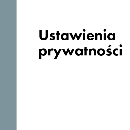
Ustawienia
prywatności
Szukasz
pomysłów na
podróż?