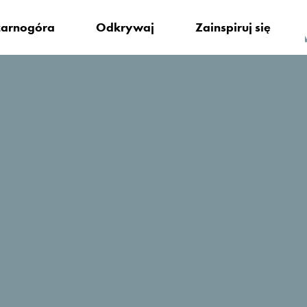
arnogóra
Odkrywaj
Zainspiruj się
ę zatrzymać?
Kami The Essence