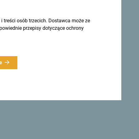
treści osób trzecich. Dostawca może ze
dpowiednie przepisy dotyczące ochrony
e
 pomysły w
Zapisz się do newslettera
ierunek przez cały rok