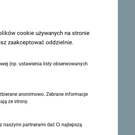
plików cookie używanych na stronie
esz zaakceptować oddzielnie.
owej (np. ustawienia listy obserwowanych
 zbierane anonimowo. Zebrane informacje
ją ze strony.
mieć z Tobą kontakt - podziel się swoimi
 naszymi partnerami dać Ci najlepszą
omontenegro
.