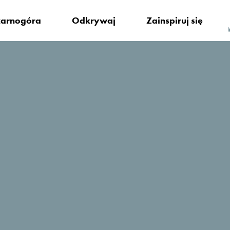
arnogóra
Odkrywaj
Zainspiruj się
ę zatrzymać?
Villa Duomo