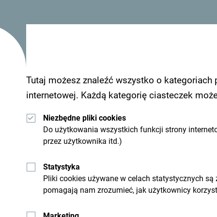
Zobacz jak inni widzą Czarnogórę. Chcielibyśmy 
wrażeniami z Czarnogóry używając hashtagu:
#g
Tutaj możesz znaleźć wszystko o kategoriach 
internetowej. Każdą kategorię ciasteczek moż
Niezbędne pliki cookies
Do użytkowania wszystkich funkcji strony internet
przez użytkownika itd.)
Statystyka
Pliki cookies używane w celach statystycznych są
pomagają nam zrozumieć, jak użytkownicy korzysta
Otrzymuj propozycje i
swoim inboxie:
Marketing