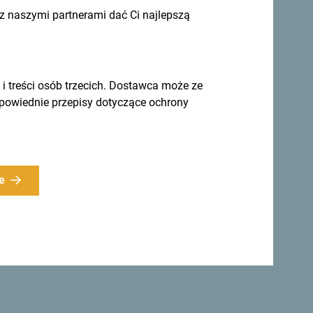
 naszymi partnerami dać Ci najlepszą
ierunek przez cały rok
treści osób trzecich. Dostawca może ze
dpowiednie przepisy dotyczące ochrony
nie różnorodny.
e
rzyjęły deklarację, zgodnie z którą kraj ten