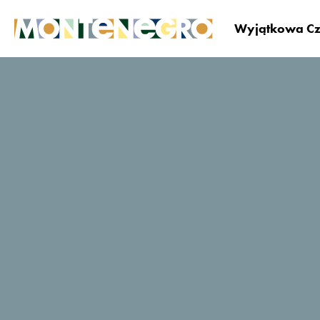
Wyjątkowa Cz
Czarnogóra
Zaplanuj i zarezerwuj
Gdzie si
Villa Duomo
TripAdvisor - oceny
podróżujących
169 Opinie
Zarezerwuj
Strona
teraz
internetowa