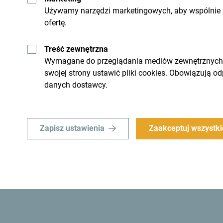
Używamy narzędzi marketingowych, aby wspólnie z
ofertę.
górę
Odkrywaj ten k
Treść zewnętrzna
Wymagane do przeglądania mediów zewnętrznych i 
swojej strony ustawić pliki cookies. Obowiązują o
nie. Nie "przelatuj" przez
To mały kraj, ale niewiarygod
danych dostawcy.
ątkowe i ważne:
Zapisz ustawienia
Zaakceptuj wszystki
Czy wiesz, że...? W 1991 roku władze Czarnogóry p