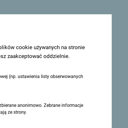
mieć z Tobą kontakt - podziel się swoimi
omontenegro
.
plików cookie używanych na stronie
esz zaakceptować oddzielnie.
owej (np. ustawienia listy obserwowanych
 zbierane anonimowo. Zebrane informacje
ją ze strony.
 pomysły w
Zapisz się do newslettera