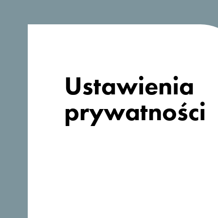
pomysłów na
podróż?
Ustawienia
prywatności
Śledź nas: