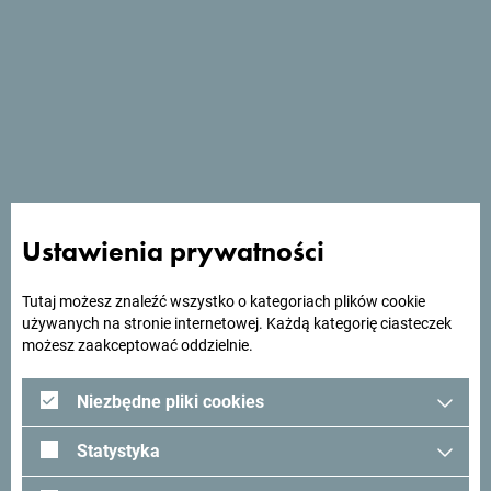
Zobacz w Mapach Google
Hotel Vardar znajduje się w otoczeniu zabytkowych
budynków na głównym rynku w historycznym centrum
wpisanego na Listę UNESCO Kotoru.
Ustawienia prywatności
Tutaj możesz znaleźć wszystko o kategoriach plików cookie
Szukasz pomysłów na
używanych na stronie internetowej. Każdą kategorię ciasteczek
możesz zaakceptować oddzielnie.
podróż?
Niezbędne pliki cookies
Zobacz jak inni widzą Czarnogórę. Chcielibyśmy mieć z
Statystyka
Tobą kontakt - podziel się swoimi wrażeniami z Czarnogóry
używając hashtagu:
#gomontenegro
.