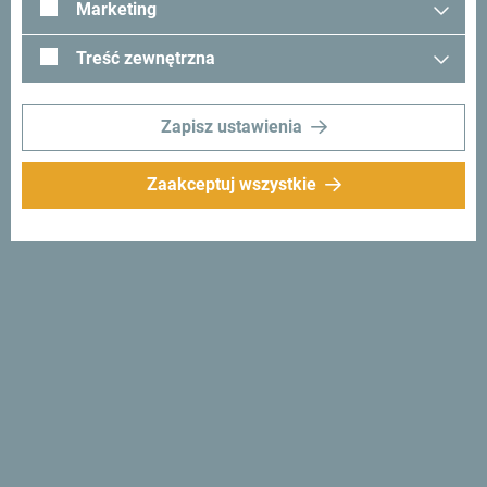
Marketing
Treść zewnętrzna
Zapisz ustawienia
Zaakceptuj wszystkie
Śledź nas:
Otrzymuj
propozycje i
pomysły w swoim
inboxie:
Zapisz się do newslettera