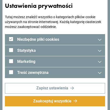
Tobą kontakt - podziel się swoimi wrażeniami z Czarnogóry
Ustawienia prywatności
używając hashtagu:
#gomontenegro
.
Tutaj możesz znaleźć wszystko o kategoriach plików cookie
używanych na stronie internetowej. Każdą kategorię ciasteczek
możesz zaakceptować oddzielnie.
Niezbędne pliki cookies
Statystyka
Marketing
Treść zewnętrzna
Śledź nas:
Otrzymuj
propozycje i
Zapisz ustawienia
pomysły w swoim
inboxie:
Zaakceptuj wszystkie
Zapisz się do newslettera