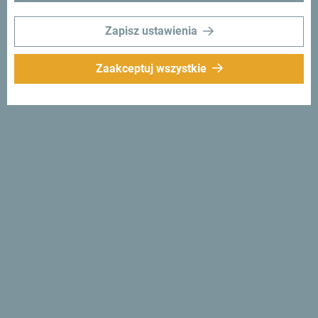
Zapisz ustawienia
Zaakceptuj wszystkie
Śledź nas:
Otrzymuj
propozycje i
pomysły w swoim
inboxie:
Zapisz się do newslettera
Odkryj wyjątkową
Czarnogórę
Jest tak mała, że można ją przejechać w jedno popołudnie.
Nie "przelatuj" przez nią, ale postaraj się przyswoić