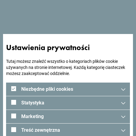
obsługi, doskonałych warunków do wypoczynku i rekreacji
oraz przyjaznej obsługi.
Szukasz pomysłów na
Ustawienia prywatności
podróż?
Tutaj możesz znaleźć wszystko o kategoriach plików cookie
używanych na stronie internetowej. Każdą kategorię ciasteczek
możesz zaakceptować oddzielnie.
Zobacz jak inni widzą Czarnogórę. Chcielibyśmy mieć z
Tobą kontakt - podziel się swoimi wrażeniami z Czarnogóry
Niezbędne pliki cookies
używając hashtagu:
#gomontenegro
.
Statystyka
Marketing
Treść zewnętrzna